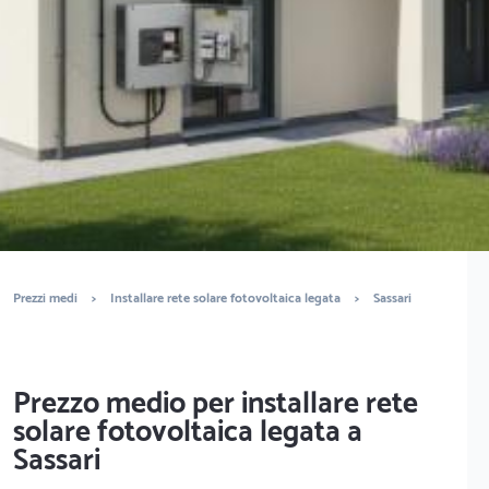
legata? Ottieni preventivi gratuiti.
È completamente gratuito
Trova tecnici
Prezzi medi
>
Installare rete solare fotovoltaica legata
>
Sassari
Prezzo medio per installare rete
solare fotovoltaica legata a
Sassari