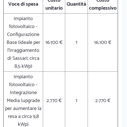
Costo
Costo
Voce di spesa
Quantità
unitario
complessivo
Impianto
fotovoltaico -
Configurazione
Base (ideale per
16.100 €
1
16.100 €
l'irraggiamento
di Sassari; circa
8,5 kWp)
Impianto
fotovoltaico -
Integrazione
Media (upgrade
2.770 €
1
2.770 €
per aumentare la
resa a circa 9,8
kWp)