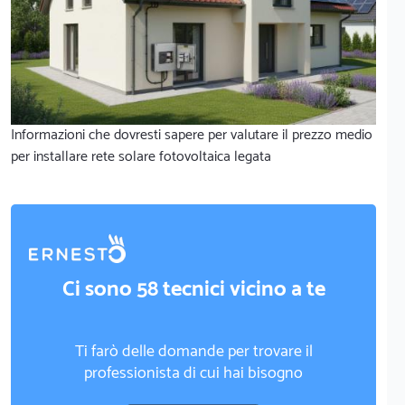
Informazioni che dovresti sapere per valutare il prezzo medio
per installare rete solare fotovoltaica legata
Ci sono 58 tecnici vicino a te
Ti farò delle domande per trovare il
professionista di cui hai bisogno