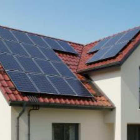
Quanto costa
installare rete solare
fotovoltaica legata a
Sassari? Prezzi e
tariffe 2026
Il costo medio per installare rete solare
fotovoltaica legata va da
8594€ a 25597€
Vuoi sapere il prezzo preciso per installare rete solare fotovoltaica