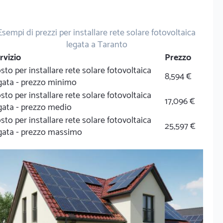
Esempi di prezzi per installare rete solare fotovoltaica
legata a Taranto
rvizio
Prezzo
sto per installare rete solare fotovoltaica
8,594 €
gata - prezzo minimo
sto per installare rete solare fotovoltaica
17,096 €
gata - prezzo medio
sto per installare rete solare fotovoltaica
25,597 €
gata - prezzo massimo