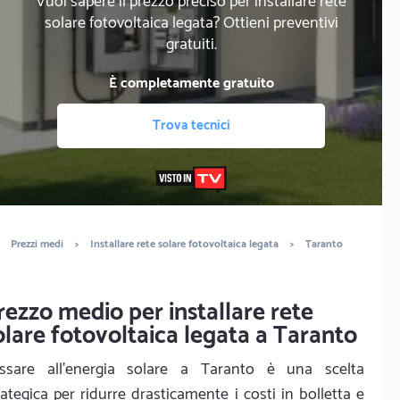
Vuoi sapere il prezzo preciso per installare rete
solare fotovoltaica legata? Ottieni preventivi
gratuiti.
È completamente gratuito
Trova tecnici
Prezzi medi
>
Installare rete solare fotovoltaica legata
>
Taranto
rezzo medio per installare rete
olare fotovoltaica legata a Taranto
ssare all'energia solare a Taranto è una scelta
rategica per ridurre drasticamente i costi in bolletta e