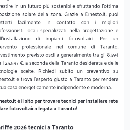
vestire in un futuro più sostenibile sfruttando l'ottima
posizione solare della zona. Grazie a Ernesto.it, puoi
tterti facilmente in contatto con i migliori
ofessionisti locali specializzati nella progettazione e
ll'installazione di impianti fotovoltaici. Per un
tervento professionale nel comune di Taranto,
investimento previsto oscilla generalmente tra gli 8.594
e i 25.597 €, a seconda della Taranto desiderata e delle
cnologie scelte. Richiedi subito un preventivo su
nesto.it e trova l'esperto giusto a Taranto per rendere
 tua casa energeticamente indipendente e moderna.
nesto.it
è il sito per trovare tecnici per installare rete
lare fotovoltaica legata a Taranto!
riffe 2026 tecnici a Taranto