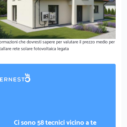
ormazioni che dovresti sapere per valutare il prezzo medio per
tallare rete solare fotovoltaica legata
Ci sono 58 tecnici vicino a te