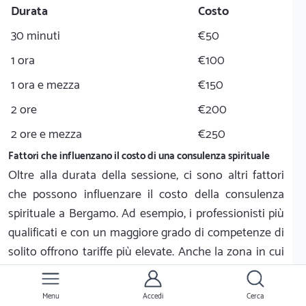
Durata
Costo
30 minuti
€50
1 ora
€100
1 ora e mezza
€150
2 ore
€200
2 ore e mezza
€250
Fattori che influenzano il costo di una consulenza spirituale
Oltre alla durata della sessione, ci sono altri fattori
che possono influenzare il costo della consulenza
spirituale a Bergamo. Ad esempio, i professionisti più
qualificati e con un maggiore grado di competenze di
solito offrono tariffe più elevate. Anche la zona in cui
si trova il professionista può influenzare il prezzo
finale. Ci sono anche diversi servizi aggiuntivi che
Menu
Accedi
Cerca