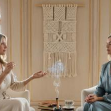
Quanto costa la
consulenza su
spirituale a Bergamo?
Prezzi e tariffe 2026
Il costo medio per la consulenza su spirituale
va da
50€ a 150€
Vuoi sapere il prezzo preciso per la consulenza su spirituale? Ottieni
preventivi gratuiti.