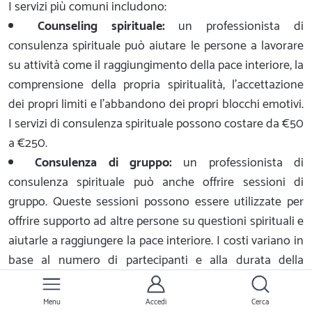
I servizi più comuni includono:
Counseling spirituale:
un professionista di
consulenza spirituale può aiutare le persone a lavorare
su attività come il raggiungimento della pace interiore, la
comprensione della propria spiritualità, l'accettazione
dei propri limiti e l'abbandono dei propri blocchi emotivi.
I servizi di consulenza spirituale possono costare da €50
a €250.
Consulenza di gruppo:
un professionista di
consulenza spirituale può anche offrire sessioni di
gruppo. Queste sessioni possono essere utilizzate per
offrire supporto ad altre persone su questioni spirituali e
aiutarle a raggiungere la pace interiore. I costi variano in
base al numero di partecipanti e alla durata della
sessione, ma di solito partono da un minimo di €50.
Meditazione guidata:
un professionista di
Menu
Accedi
Cerca