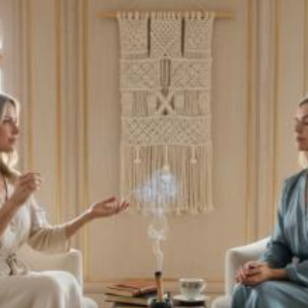
Quanto costa la
consulenza su
spirituale a Lucca?
Prezzi e tariffe 2026
Il costo medio per la consulenza su spirituale
va da
50€ a 150€
Vuoi sapere il prezzo preciso per la consulenza su spirituale? Ottieni
preventivi gratuiti.