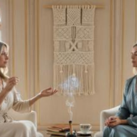
Quanto costa la
consulenza su
spirituale a Modena?
Prezzi e tariffe 2026
Il costo medio per la consulenza su spirituale
va da
50€ a 150€
Vuoi sapere il prezzo preciso per la consulenza su spirituale? Ottieni
preventivi gratuiti.