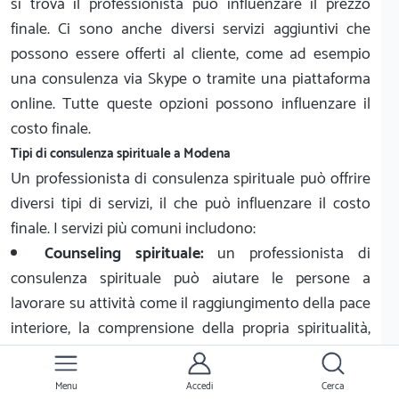
si trova il professionista può influenzare il prezzo
finale. Ci sono anche diversi servizi aggiuntivi che
possono essere offerti al cliente, come ad esempio
una consulenza via Skype o tramite una piattaforma
online. Tutte queste opzioni possono influenzare il
costo finale.
Tipi di consulenza spirituale a Modena
Un professionista di consulenza spirituale può offrire
diversi tipi di servizi, il che può influenzare il costo
finale. I servizi più comuni includono:
Counseling spirituale:
un professionista di
consulenza spirituale può aiutare le persone a
lavorare su attività come il raggiungimento della pace
interiore, la comprensione della propria spiritualità,
l'accettazione dei propri limiti e l'abbandono dei
propri blocchi emotivi. I servizi di consulenza
Menu
Accedi
Cerca