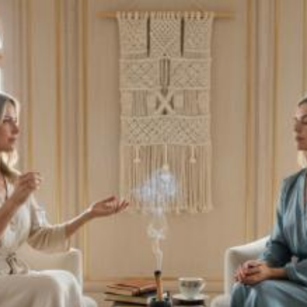
Quanto costa la
consulenza su
spirituale a Udine?
Prezzi e tariffe 2026
Il costo medio per la consulenza su spirituale
va da
50€ a 150€
Vuoi sapere il prezzo preciso per la consulenza su spirituale? Ottieni
preventivi gratuiti.