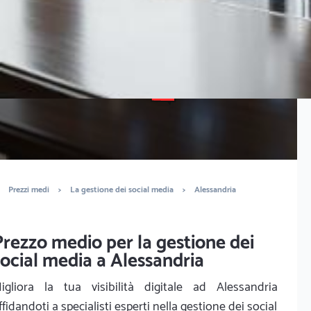
È completamente gratuito
Trova marketers
Prezzi medi
>
La gestione dei social media
>
Alessandria
Prezzo medio per la gestione dei
social media a Alessandria
igliora la tua visibilità digitale ad Alessandria
ffidandoti a specialisti esperti nella gestione dei social