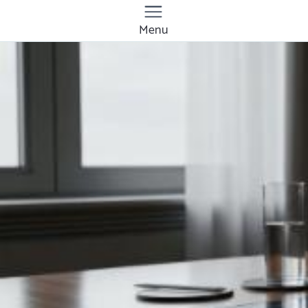
Menu
Quanto costa la
gestione dei social
media a Alessandria?
Prezzi e tariffe 2026
Il costo medio per la gestione dei social media
va da
50€ a 1000€
Vuoi sapere il prezzo preciso per la gestione dei
social media? Ottieni preventivi gratuiti.