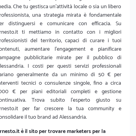
edia. Che tu gestisca un’attività locale o sia un libero
rofessionista, una strategia mirata è fondamentale
er distinguersi e comunicare con efficacia. Su
rnesto.it ti mettiamo in contatto con i migliori
rofessionisti del territorio, capaci di curare i tuoi
ontenuti, aumentare l'engagement e pianificare
ampagne pubblicitarie mirate per il pubblico di
lessandria. I costi per questi servizi professionali
ariano generalmente da un minimo di 50 € per
nterventi tecnici o consulenze singole, fino a circa
000 € per piani editoriali completi e gestione
ontinuativa. Trova subito l'esperto giusto su
rnesto.it per far crescere la tua community e
onsolidare il tuo brand ad Alessandria.
rnesto.it
è il sito per trovare marketers per la