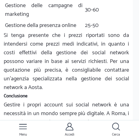
Gestione delle campagne di
30-60
marketing
Gestione della presenza online
25-50
Si tenga presente che i prezzi riportati sono da
intendersi come prezzi medi indicativi, in quanto i
costi effettivi della gestione dei social network
possono variare in base ai servizi richiesti. Per una
quotazione più precisa, è consigliabile contattare
un'agenzia specializzata nella gestione dei social
network a Aosta.
Conclusione
Gestire i propri account sui social network è una
necessità in un mondo sempre più digitale. A Roma, i
servizi di gestione dei social network possono essere
un'ottima soluzione per gestire i profili aziendali,
Menu
Accedi
Cerca