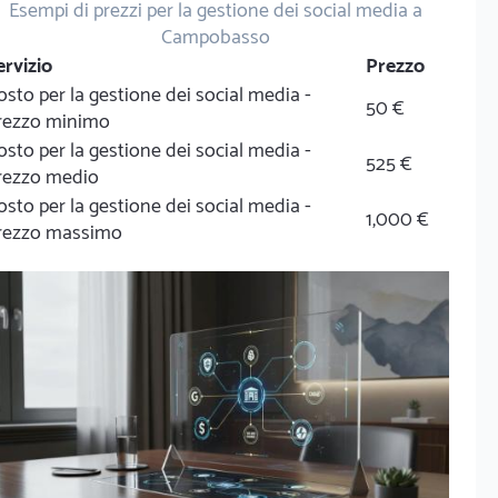
Esempi di prezzi per la gestione dei social media a
Campobasso
ervizio
Prezzo
osto per la gestione dei social media -
50 €
rezzo minimo
osto per la gestione dei social media -
525 €
rezzo medio
osto per la gestione dei social media -
1,000 €
rezzo massimo