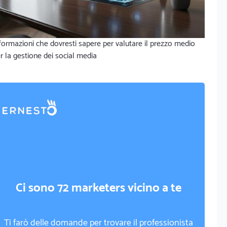
formazioni che dovresti sapere per valutare il prezzo medio
r la gestione dei social media
Ci sono 72 marketers vicino a te
Ti farò delle domande per trovare il professionista