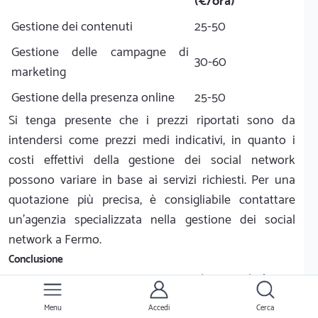
(€/ora)
Gestione dei contenuti
25-50
Gestione delle campagne di
30-60
marketing
Gestione della presenza online
25-50
Si tenga presente che i prezzi riportati sono da
intendersi come prezzi medi indicativi, in quanto i
costi effettivi della gestione dei social network
possono variare in base ai servizi richiesti. Per una
quotazione più precisa, è consigliabile contattare
un'agenzia specializzata nella gestione dei social
network a Fermo.
Conclusione
Gestire i propri account sui social network è una
necessità in un mondo sempre più digitale. A Roma, i
Menu
Accedi
Cerca