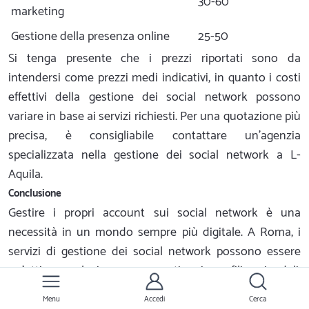
30-60
marketing
Gestione della presenza online
25-50
Si tenga presente che i prezzi riportati sono da
intendersi come prezzi medi indicativi, in quanto i costi
effettivi della gestione dei social network possono
variare in base ai servizi richiesti. Per una quotazione più
precisa, è consigliabile contattare un'agenzia
specializzata nella gestione dei social network a L-
Aquila.
Conclusione
Gestire i propri account sui social network è una
necessità in un mondo sempre più digitale. A Roma, i
servizi di gestione dei social network possono essere
un'ottima soluzione per gestire i profili aziendali,
comunicare con i clienti e sviluppare strategie di
Menu
Accedi
Cerca