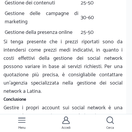
Gestione dei contenuti
25-50
Gestione delle campagne di
30-60
marketing
Gestione della presenza online
25-50
Si tenga presente che i prezzi riportati sono da
intendersi come prezzi medi indicativi, in quanto i
costi effettivi della gestione dei social network
possono variare in base ai servizi richiesti. Per una
quotazione più precisa, è consigliabile contattare
un'agenzia specializzata nella gestione dei social
network a Latina.
Conclusione
Gestire i propri account sui social network è una
necessità in un mondo sempre più digitale. A Roma, i
servizi di gestione dei social network possono essere
Menu
Accedi
Cerca