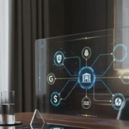
Quanto costa la
gestione dei social
media a Latina? Prezzi
e tariffe 2026
Il costo medio per la gestione dei social media
va da
50€ a 1000€
Vuoi sapere il prezzo preciso per la gestione dei social media?
Ottieni preventivi gratuiti.