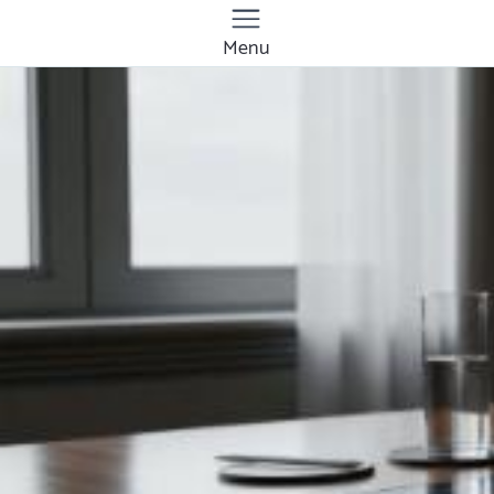
Menu
Quanto costa la
gestione dei social
media a Lecco? Prezzi
e tariffe 2026
Il costo medio per la gestione dei social media
va da
50€ a 1000€
Vuoi sapere il prezzo preciso per la gestione dei
social media? Ottieni preventivi gratuiti.