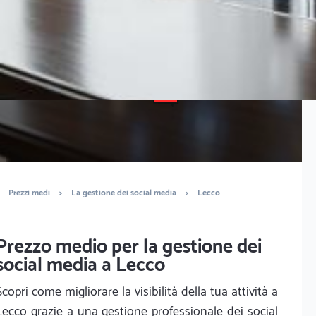
È completamente gratuito
Trova marketers
Prezzi medi
>
La gestione dei social media
>
Lecco
Prezzo medio per la gestione dei
social media a Lecco
Scopri come migliorare la visibilità della tua attività a
Lecco grazie a una gestione professionale dei social