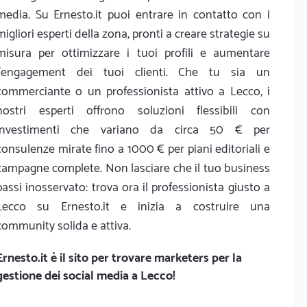
media. Su Ernesto.it puoi entrare in contatto con i
migliori esperti della zona, pronti a creare strategie su
misura per ottimizzare i tuoi profili e aumentare
l'engagement dei tuoi clienti. Che tu sia un
commerciante o un professionista attivo a Lecco, i
nostri esperti offrono soluzioni flessibili con
investimenti che variano da circa 50 € per
consulenze mirate fino a 1000 € per piani editoriali e
campagne complete. Non lasciare che il tuo business
passi inosservato: trova ora il professionista giusto a
Lecco su Ernesto.it e inizia a costruire una
community solida e attiva.
Ernesto.it
è il sito per trovare marketers per la
gestione dei social media a Lecco!