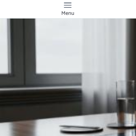
Menu
Quanto costa la
gestione dei social
media a Napoli?
Prezzi e tariffe 2026
Il costo medio per la gestione dei social media
va da
50€ a 1000€
Vuoi sapere il prezzo preciso per la gestione dei
social media? Ottieni preventivi gratuiti.