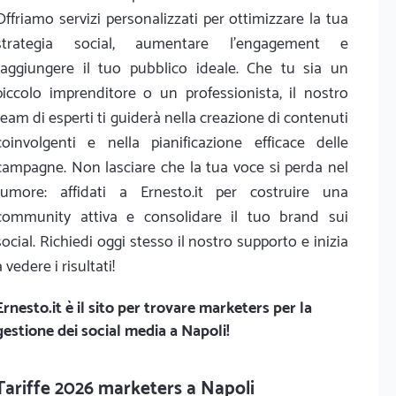
Offriamo servizi personalizzati per ottimizzare la tua
strategia social, aumentare l'engagement e
raggiungere il tuo pubblico ideale. Che tu sia un
piccolo imprenditore o un professionista, il nostro
team di esperti ti guiderà nella creazione di contenuti
coinvolgenti e nella pianificazione efficace delle
campagne. Non lasciare che la tua voce si perda nel
rumore: affidati a Ernesto.it per costruire una
community attiva e consolidare il tuo brand sui
social. Richiedi oggi stesso il nostro supporto e inizia
a vedere i risultati!
Ernesto.it
è il sito per trovare marketers per la
gestione dei social media a Napoli!
Tariffe 2026 marketers a Napoli