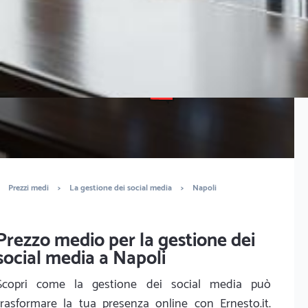
È completamente gratuito
Trova marketers
Prezzi medi
>
La gestione dei social media
>
Napoli
Prezzo medio per la gestione dei
social media a Napoli
Scopri come la gestione dei social media può
trasformare la tua presenza online con Ernesto.it.