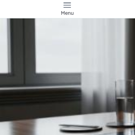
Menu
Quanto costa la
gestione dei social
media a Nuoro?
Prezzi e tariffe 2026
Il costo medio per la gestione dei social media
va da
50€ a 1000€
Vuoi sapere il prezzo preciso per la gestione dei
social media? Ottieni preventivi gratuiti.