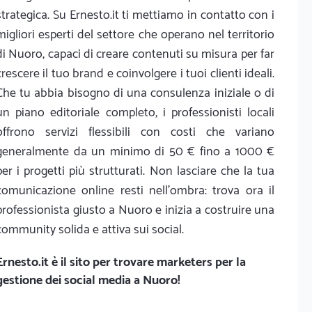
strategica. Su Ernesto.it ti mettiamo in contatto con i
migliori esperti del settore che operano nel territorio
di Nuoro, capaci di creare contenuti su misura per far
crescere il tuo brand e coinvolgere i tuoi clienti ideali.
Che tu abbia bisogno di una consulenza iniziale o di
un piano editoriale completo, i professionisti locali
offrono servizi flessibili con costi che variano
generalmente da un minimo di 50 € fino a 1000 €
per i progetti più strutturati. Non lasciare che la tua
comunicazione online resti nell'ombra: trova ora il
professionista giusto a Nuoro e inizia a costruire una
community solida e attiva sui social.
Ernesto.it
è il sito per trovare marketers per la
gestione dei social media a Nuoro!