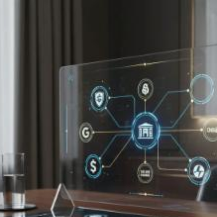
Quanto costa la
gestione dei social
media a Palermo?
Prezzi e tariffe 2026
Il costo medio per la gestione dei social media
va da
50€ a 1000€
Vuoi sapere il prezzo preciso per la gestione dei social media?
Ottieni preventivi gratuiti.