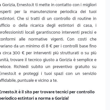
a Gorizia, Ernesto.it ti mette in contatto con i migliori
esperti per la manutenzione periodica dei tuoi
estintori. Che si tratti di un controllo di routine in
ufficio o della ricarica degli estintori di casa, i
professionisti locali garantiscono interventi precisi e
conformi alle normative vigenti. Con costi che
variano da un minimo di 8 € per i controlli base fino
a circa 300 € per interventi più strutturati o su più
unità, trovare il tecnico giusto a Gorizia è semplice e
veloce. Richiedi subito un preventivo gratuito su
Ernesto.it e proteggi i tuoi spazi con un servizio
affidabile, puntuale e vicino a te.
Ernesto.it
è il sito per trovare tecnici per controllo
periodico estintori a norma a Gorizia!