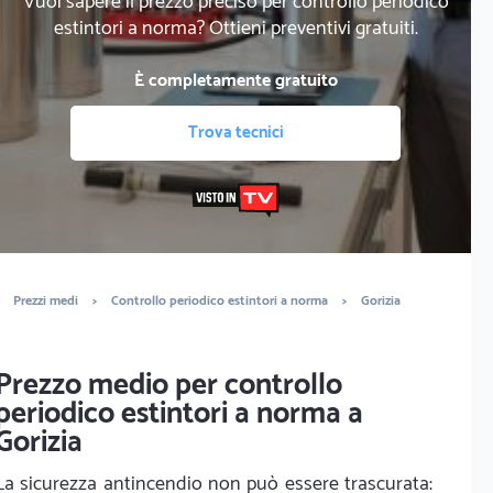
Vuoi sapere il prezzo preciso per controllo periodico
estintori a norma? Ottieni preventivi gratuiti.
È completamente gratuito
Trova tecnici
Prezzi medi
>
Controllo periodico estintori a norma
>
Gorizia
Prezzo medio per controllo
periodico estintori a norma a
Gorizia
La sicurezza antincendio non può essere trascurata: