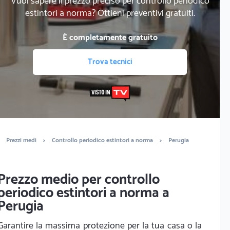
Vuoi sapere il prezzo preciso per controllo periodico
estintori a norma? Ottieni preventivi gratuiti.
È completamente gratuito
Trova tecnici
Prezzi medi
>
Controllo periodico estintori a norma
>
Perugia
Prezzo medio per controllo
periodico estintori a norma a
Perugia
Garantire la massima protezione per la tua casa o la