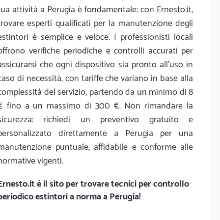
tua attività a Perugia è fondamentale: con Ernesto.it,
trovare esperti qualificati per la manutenzione degli
estintori è semplice e veloce. I professionisti locali
offrono verifiche periodiche e controlli accurati per
assicurarsi che ogni dispositivo sia pronto all'uso in
caso di necessità, con tariffe che variano in base alla
complessità del servizio, partendo da un minimo di 8
€ fino a un massimo di 300 €. Non rimandare la
sicurezza: richiedi un preventivo gratuito e
personalizzato direttamente a Perugia per una
manutenzione puntuale, affidabile e conforme alle
normative vigenti.
Ernesto.it
è il sito per trovare tecnici per controllo
periodico estintori a norma a Perugia!