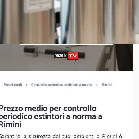
Vuoi sapere il prezzo preciso per controllo periodico
estintori a norma? Ottieni preventivi gratuiti.
È completamente gratuito
Trova tecnici
Prezzi medi
>
Controllo periodico estintori a norma
>
Rimini
Prezzo medio per controllo
periodico estintori a norma a
Rimini
Garantire la sicurezza dei tuoi ambienti a Rimini è