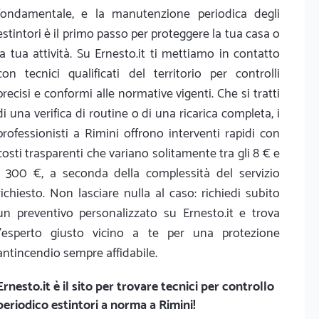
fondamentale, e la manutenzione periodica degli
estintori è il primo passo per proteggere la tua casa o
la tua attività. Su Ernesto.it ti mettiamo in contatto
con tecnici qualificati del territorio per controlli
precisi e conformi alle normative vigenti. Che si tratti
di una verifica di routine o di una ricarica completa, i
professionisti a Rimini offrono interventi rapidi con
costi trasparenti che variano solitamente tra gli 8 € e
i 300 €, a seconda della complessità del servizio
richiesto. Non lasciare nulla al caso: richiedi subito
un preventivo personalizzato su Ernesto.it e trova
l'esperto giusto vicino a te per una protezione
antincendio sempre affidabile.
Ernesto.it
è il sito per trovare tecnici per controllo
periodico estintori a norma a Rimini!