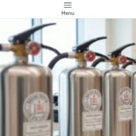
Menu
Quanto costa
controllo periodico
estintori a norma a
Rimini? Prezzi e
tariffe 2026
Il costo medio per controllo periodico estintori
a norma va da
8€ a 300€