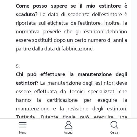
Come posso sapere se il mio estintore è
scaduto?
La data di scadenza dell'estintore è
riportata sull'etichetta dell'estintore. Inoltre, la
normativa prevede che gli estintori debbano
essere sostituiti dopo un certo numero di anni a
partire dalla data di fabbricazione.
Chi può effettuare la manutenzione degli
estintori?
La manutenzione degli estintori deve
essere effettuata da tecnici specializzati che
hanno la certificazione per eseguire la
manutenzione e la revisione degli estintori.
Tuttavia, l'utente finale può eseguire una
semplice ispezione visiva per controllare
l'accessibilità dell'estintore e segnalare eventuali
Menu
Accedi
Cerca