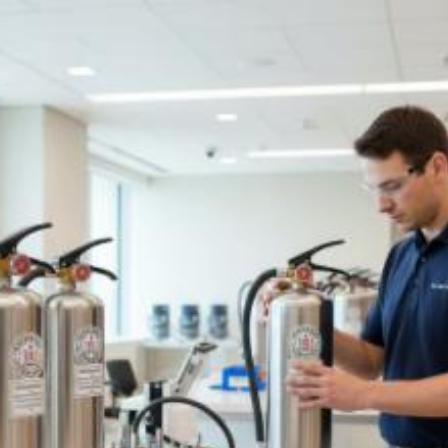
Quanto costa
controllo periodico
estintori a norma a
Roma? Prezzi e tariffe
2026
Il costo medio per controllo periodico estintori
a norma va da
8€ a 300€
Vuoi sapere il prezzo preciso per controllo periodico estintori a