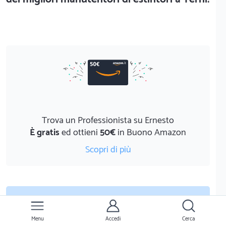
Trova un Professionista su Ernesto
È gratis
ed ottieni
50€
in Buono Amazon
Scopri di più
Trova tecnici a Terni per preventivi gratuiti
Menu
Accedi
Cerca