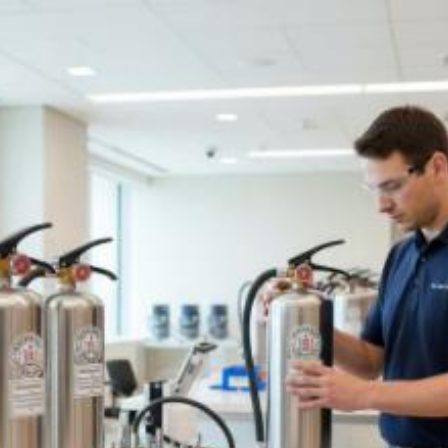
Quanto costa
controllo periodico
estintori a norma a
Terni? Prezzi e tariffe
2026
Il costo medio per controllo periodico estintori
a norma va da
8€ a 300€
Vuoi sapere il prezzo preciso per controllo periodico estintori a