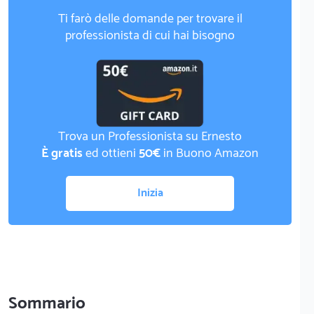
Ti farò delle domande per trovare il
professionista di cui hai bisogno
Trova un Professionista su Ernesto
È gratis
ed ottieni
50€
in Buono Amazon
Inizia
Sommario