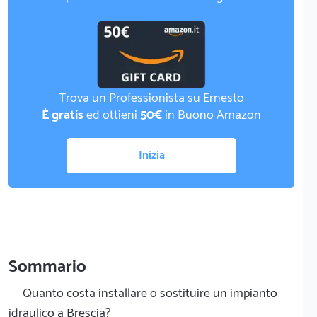
Trova un Professionista su Ernesto
È gratis
ed ottieni
50€
in Buono Amazon
Inizia
Sommario
Quanto costa installare o sostituire un impianto
idraulico a Brescia?