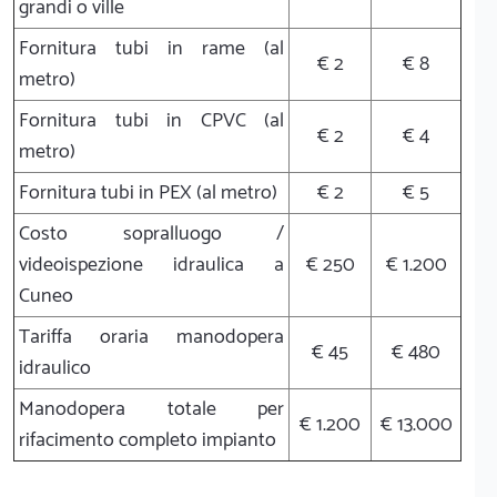
grandi o ville
Fornitura tubi in rame (al
€ 2
€ 8
metro)
Fornitura tubi in CPVC (al
€ 2
€ 4
metro)
Fornitura tubi in PEX (al metro)
€ 2
€ 5
Costo sopralluogo /
videoispezione idraulica a
€ 250
€ 1.200
Cuneo
Tariffa oraria manodopera
€ 45
€ 480
idraulico
Manodopera totale per
€ 1.200
€ 13.000
rifacimento completo impianto