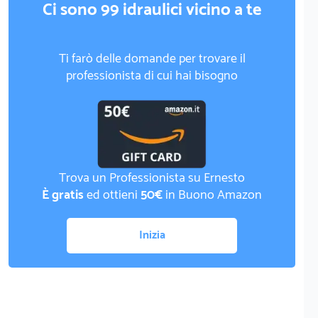
Ci sono 99 idraulici vicino a te
Ti farò delle domande per trovare il
professionista di cui hai bisogno
Trova un Professionista su Ernesto
È gratis
ed ottieni
50€
in Buono Amazon
Inizia