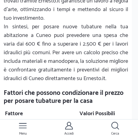
trovati tramite Ernesto.it garantisce un lavoro a regola
d'arte, ottimizzando i tempi e mettendo al sicuro il
tuo investimento.
In sintesi, per posare nuove tubature nella tua
abitazione a Cuneo puoi prevedere una spesa che
varia dai 600 € fino a superare i 2.500 € per i lavori
idraulici più comuni. Per avere un calcolo preciso che
includa materiali e manodopera, la soluzione migliore
è confrontare gratuitamente i preventivi dei migliori
idraulici di Cuneo direttamente su Ernesto.it.
Fattori che possono condizionare il prezzo
per posare tubature per la casa
Fattore
Valori Possibili
Acero
Materiale
Rame
Menu
Accedi
Cerca