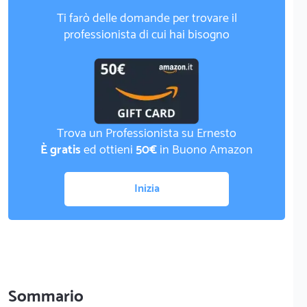
Ti farò delle domande per trovare il
professionista di cui hai bisogno
Trova un Professionista su Ernesto
È gratis
ed ottieni
50€
in Buono Amazon
Inizia
Sommario