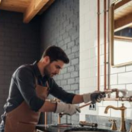
Quanto costa posare
tubature per la casa a
Foggia? Prezzi e
tariffe 2026
Il costo medio per posare tubature per la casa
va da
2€ a 15000€
Vuoi sapere il prezzo preciso per posare tubature per la casa?
Ottieni preventivi gratuiti.