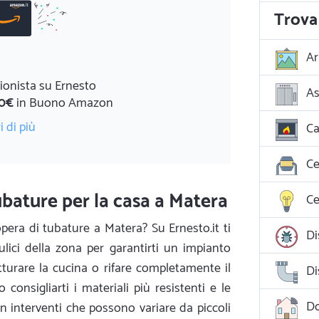
Trova 
Ar
ionista su Ernesto
As
0€
in Buono Amazon
i di più
Ca
Ce
bature per la casa a Matera
Ce
pera di tubature a Matera? Su Ernesto.it ti
Di
ulici della zona per garantirti un impianto
rutturare la cucina o rifare completamente il
Di
consigliarti i materiali più resistenti e le
D
n interventi che possono variare da piccoli