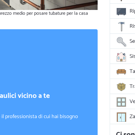
Ri
 prezzo medio per posare tubature per la casa
Ri
Se
Ta
Tr
ulici vicino a te
Ve
il professionista di cui hai bisogno
Za
Ci son