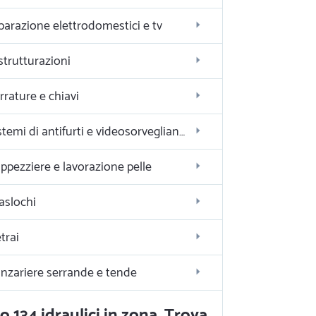
parazione elettrodomestici e tv
strutturazioni
rrature e chiavi
Sistemi di antifurti e videosorveglianza
ppezziere e lavorazione pelle
aslochi
trai
nzariere serrande e tende
o 134 idraulici in zona. Trova