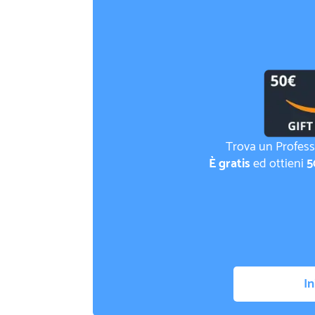
Trova un Profess
È gratis
ed ottieni
5
In