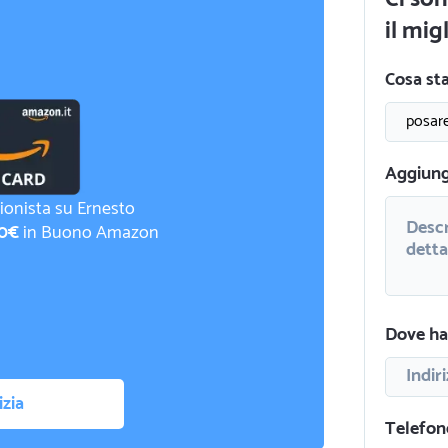
il mig
Cosa st
Aggiungi
ionista su Ernesto
0€
in Buono Amazon
Dove hai
izia
Telefon