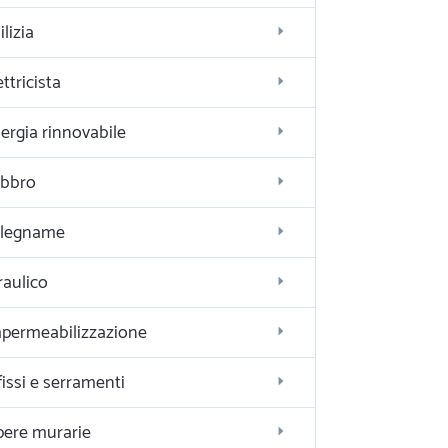
ilizia
ettricista
ergia rinnovabile
bbro
alegname
raulico
permeabilizzazione
fissi e serramenti
ere murarie