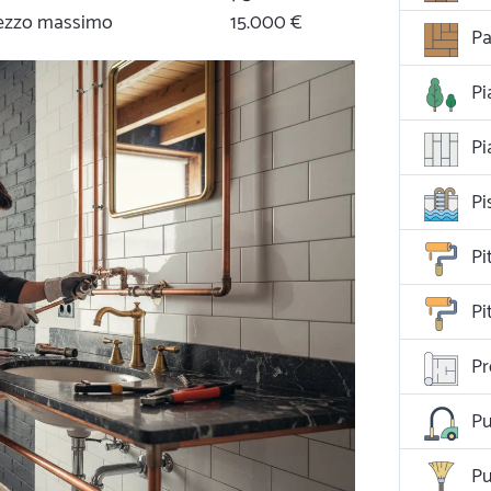
prezzo massimo
15.000 €
Pa
Pi
Pi
Pi
Pi
Pi
Pr
Pu
Pu