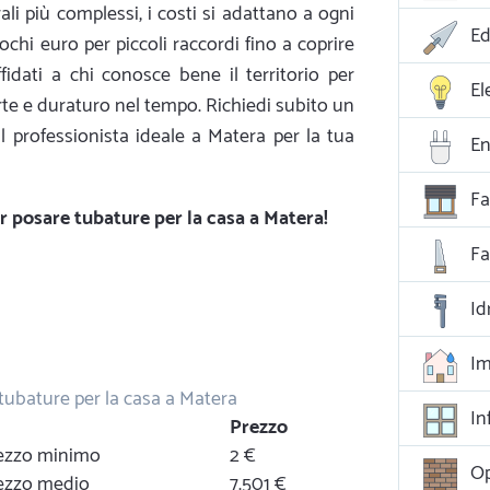
ali più complessi, i costi si adattano a ogni
Ed
chi euro per piccoli raccordi fino a coprire
ffidati a chi conosce bene il territorio per
El
arte e duraturo nel tempo. Richiedi subito un
il professionista ideale a Matera per la tua
En
Fa
per posare tubature per la casa a Matera!
F
Id
Im
 tubature per la casa a Matera
In
Prezzo
prezzo minimo
2 €
Op
rezzo medio
7.501 €