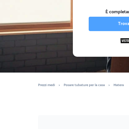
È completa
Trova
Prezzi medi
>
Posare tubature per la casa
>
Matera