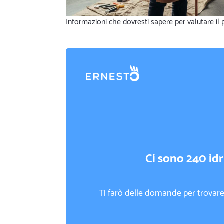
Informazioni che dovresti sapere per valutare il
Ci sono 240 idra
Ti farò delle domande per trovare 