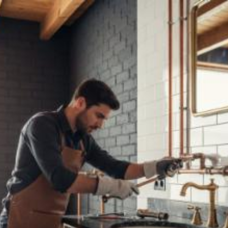
Quanto costa posare
tubature per la casa a
Rieti? Prezzi e tariffe
2026
Il costo medio per posare tubature per la casa
va da
2€ a 15000€
Vuoi sapere il prezzo preciso per posare tubature per la casa?
Ottieni preventivi gratuiti.