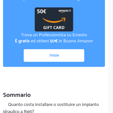
Trova un Professionista su Ernesto
È gratis
ed ottieni
50€
in Buono Amazon
Inizia
Sommario
Quanto costa installare o sostituire un impianto
idraulico a Rieti?