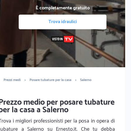
È completamente gratuito
Trova idraulici
Prezzi medi
>
Posare tubature per la casa
>
Salerno
Prezzo medio per posare tubature
per la casa a Salerno
Trova i migliori professionisti per la posa in opera di
tubature a Salerno su Ernesto.it. Che tu debba