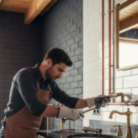
Quanto costa posare
tubature per la casa a
Siracusa? Prezzi e
tariffe 2026
Il costo medio per posare tubature per la casa
va da
2€ a 15000€
Vuoi sapere il prezzo preciso per posare tubature per la casa?
Ottieni preventivi gratuiti.