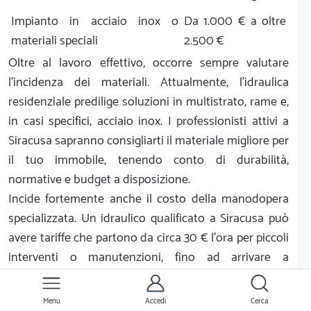
Impianto in acciaio inox o
Da 1.000 € a oltre
materiali speciali
2.500 €
Oltre al lavoro effettivo, occorre sempre valutare
l'incidenza dei materiali. Attualmente, l'idraulica
residenziale predilige soluzioni in multistrato, rame e,
in casi specifici, acciaio inox. I professionisti attivi a
Siracusa sapranno consigliarti il materiale migliore per
il tuo immobile, tenendo conto di durabilità,
normative e budget a disposizione.
Incide fortemente anche il costo della manodopera
specializzata. Un idraulico qualificato a Siracusa può
avere tariffe che partono da circa 30 € l'ora per piccoli
interventi o manutenzioni, fino ad arrivare a
preventivi a corpo più strutturati per lavori che
richiedono diversi giorni di cantiere.
Menu
Accedi
Cerca