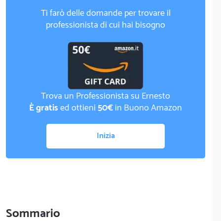
Ti farò delle domande per trovare il
professionista di cui hai bisogno
Trova un Professionista su Ernesto
È gratis
ed ottieni
50€
in Buono Amazon
Inizia
Sommario