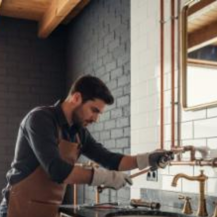
Quanto costa posare
tubature per la casa a
Trapani? Prezzi e
tariffe 2026
Il costo medio per posare tubature per la casa
va da
2€ a 15000€
Vuoi sapere il prezzo preciso per posare tubature per la casa?
Ottieni preventivi gratuiti.