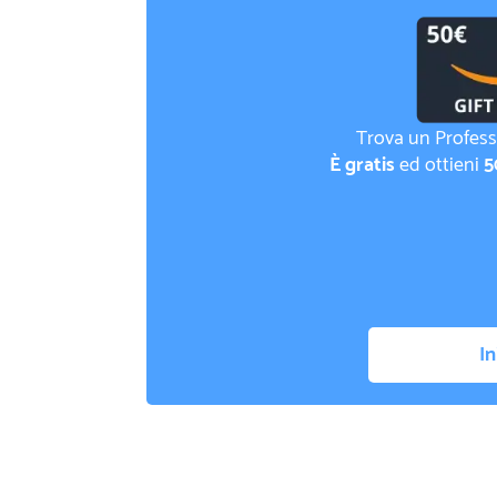
Trova un Profess
È gratis
ed ottieni
5
In