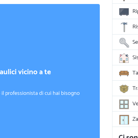
Ri
Ri
Se
ulici vicino a te
Ta
Tr
il professionista di cui hai bisogno
Ve
Za
Ci son