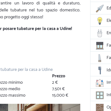
arantire un lavoro di qualità e duraturo,
Ed
delle tubature nel tuo spazio domestico.
tuo progetto oggi stesso!
El
per posare tubature per la casa a Udine!
En
Fa
F
 tubature per la casa a Udine
Id
Prezzo
prezzo minimo
2 €
Im
rezzo medio
7.501 €
In
prezzo massimo
15.000 €
Op