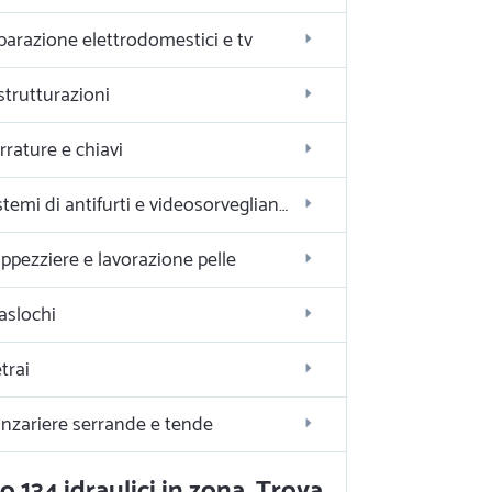
parazione elettrodomestici e tv
strutturazioni
rrature e chiavi
Sistemi di antifurti e videosorveglianza
ppezziere e lavorazione pelle
aslochi
trai
nzariere serrande e tende
o 134 idraulici in zona. Trova