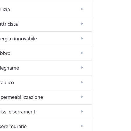
ilizia
ettricista
ergia rinnovabile
bbro
alegname
raulico
permeabilizzazione
fissi e serramenti
ere murarie