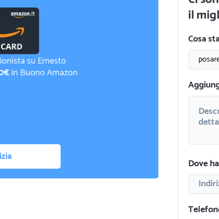
il mig
Cosa st
ionista su Ernesto
0€
in Buono Amazon
Aggiungi
izia
Dove hai
Telefon