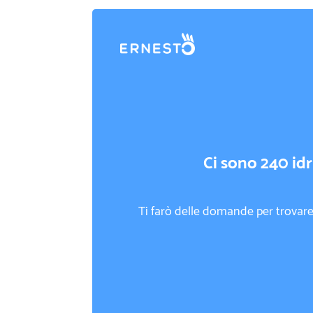
Ci sono 240 idra
Ti farò delle domande per trovare 