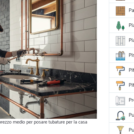
Pa
Pi
Pi
Pi
Pi
Pi
Pr
Pu
 prezzo medio per posare tubature per la casa
Pu