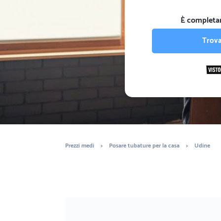
È completa
Trova
Prezzi medi
>
Posare tubature per la casa
>
Udine