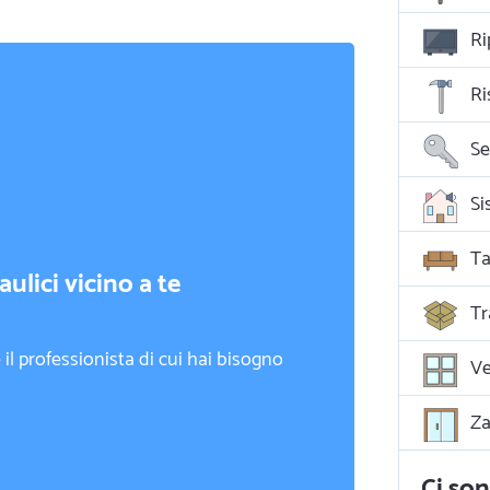
Ri
Ri
Se
Ta
ulici vicino a te
Tr
il professionista di cui hai bisogno
Ve
Za
Ci son