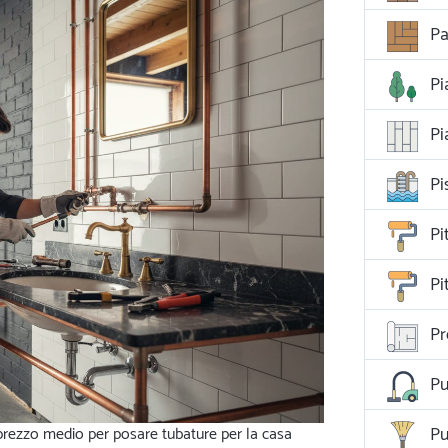
Pa
Pi
Pi
Pi
Pi
Pi
Pr
Pu
Pu
 prezzo medio per posare tubature per la casa