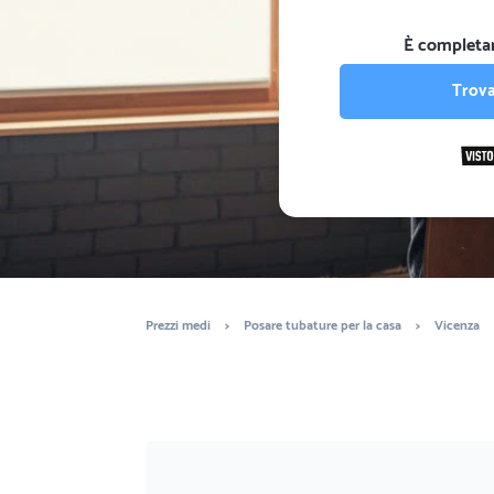
È completa
Trova
Prezzi medi
>
Posare tubature per la casa
>
Vicenza