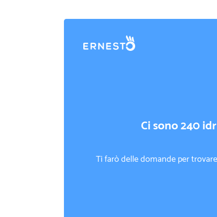
Ci sono 240 idra
Ti farò delle domande per trovare 