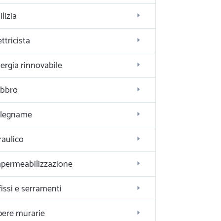
ilizia
ettricista
ergia rinnovabile
bbro
alegname
raulico
permeabilizzazione
fissi e serramenti
ere murarie