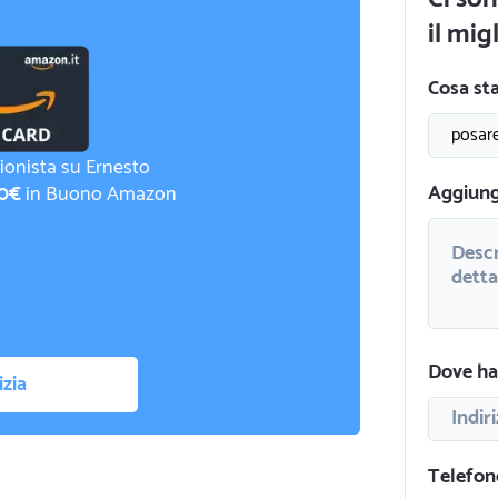
il mig
Cosa st
ionista su Ernesto
Aggiungi
0€
in Buono Amazon
Dove hai
izia
Telefon