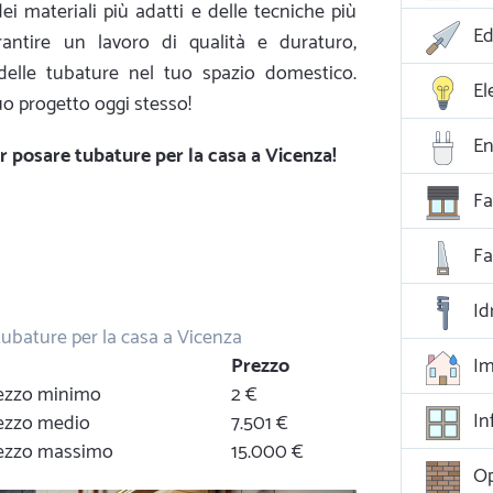
dei materiali più adatti e delle tecniche più
Ed
arantire un lavoro di qualità e duraturo,
delle tubature nel tuo spazio domestico.
El
tuo progetto oggi stesso!
En
per posare tubature per la casa a Vicenza!
Fa
F
Id
tubature per la casa a Vicenza
Prezzo
Im
prezzo minimo
2 €
In
rezzo medio
7.501 €
prezzo massimo
15.000 €
Op