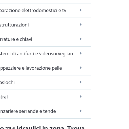
parazione elettrodomestici e tv
strutturazioni
rrature e chiavi
Sistemi di antifurti e videosorveglianza
ppezziere e lavorazione pelle
aslochi
trai
nzariere serrande e tende
o 134 idraulici in zona. Trova