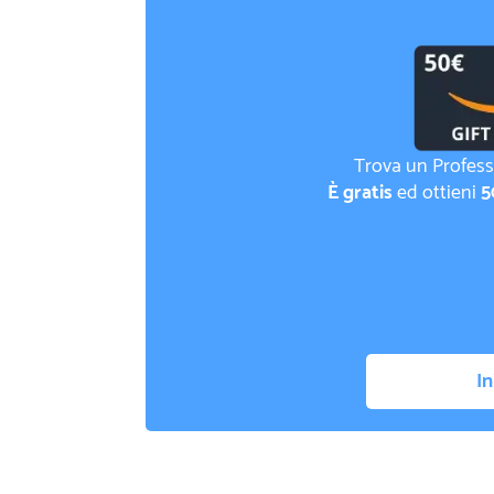
Trova un Profess
È gratis
ed ottieni
5
In