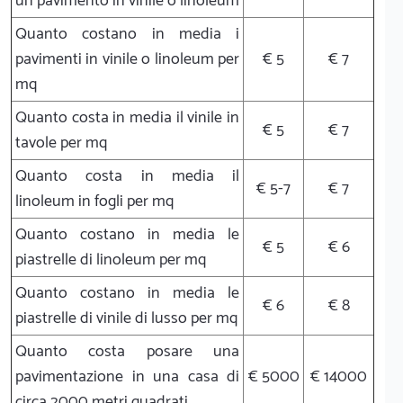
un pavimento in vinile o linoleum
Quanto costano in media i
pavimenti in vinile o linoleum per
€ 5
€ 7
mq
Quanto costa in media il vinile in
€ 5
€ 7
tavole per mq
Quanto costa in media il
€ 5-7
€ 7
linoleum in fogli per mq
Quanto costano in media le
€ 5
€ 6
piastrelle di linoleum per mq
Quanto costano in media le
€ 6
€ 8
piastrelle di vinile di lusso per mq
Quanto costa posare una
pavimentazione in una casa di
€ 5000
€ 14000
circa 2000 metri quadrati