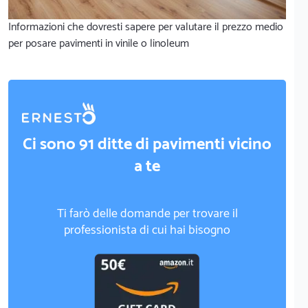
Informazioni che dovresti sapere per valutare il prezzo medio
per posare pavimenti in vinile o linoleum
Ci sono 91 ditte di pavimenti vicino
a te
Ti farò delle domande per trovare il
professionista di cui hai bisogno