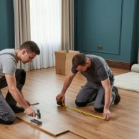
Quanto costa posare
pavimenti in vinile o
linoleum? Prezzi e
tariffe 2026
Il costo medio per posare pavimenti in vinile o
linoleum va da
5€ a 14000€
Vuoi sapere il prezzo preciso per posare pavimenti in vinile o
linoleum? Ottieni preventivi gratuiti.