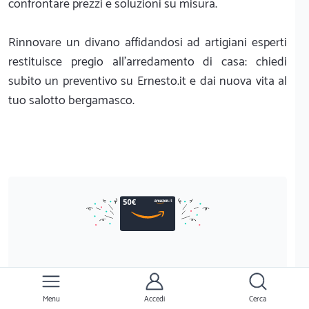
confrontare prezzi e soluzioni su misura.
Rinnovare un divano affidandosi ad artigiani esperti
restituisce pregio all'arredamento di casa: chiedi
subito un preventivo su Ernesto.it e dai nuova vita al
tuo salotto bergamasco.
Trova un Professionista su Ernesto
È gratis
ed ottieni
50€
in Buono Amazon
Menu
Accedi
Cerca