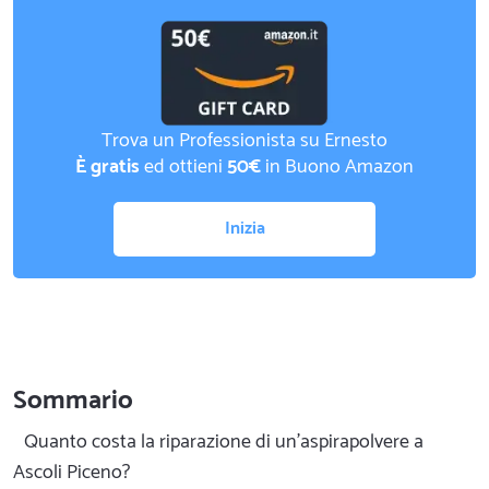
Trova un Professionista su Ernesto
È gratis
ed ottieni
50€
in Buono Amazon
Inizia
Sommario
Quanto costa la riparazione di un'aspirapolvere a
Ascoli Piceno?