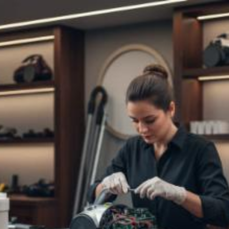
Quanto costa riparare
aspirapolvere a
Campobasso? Prezzi e
tariffe 2026
Il costo medio per riparare aspirapolvere va da
20€ a 150€
Vuoi sapere il prezzo preciso per riparare aspirapolvere? Ottieni
preventivi gratuiti.