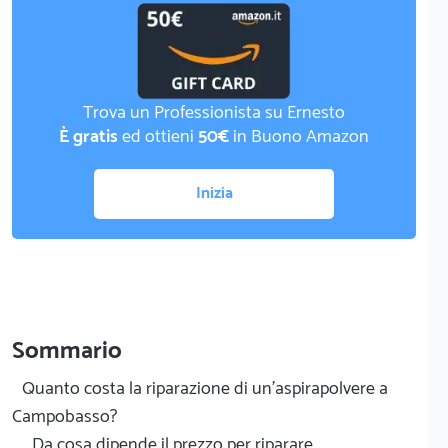
Trova un Professionista su Ernesto
È gratis
ed ottieni
50€
in Buono Amazon
Inizia
Sommario
Quanto costa la riparazione di un'aspirapolvere a
Campobasso?
Da cosa dipende il prezzo per riparare