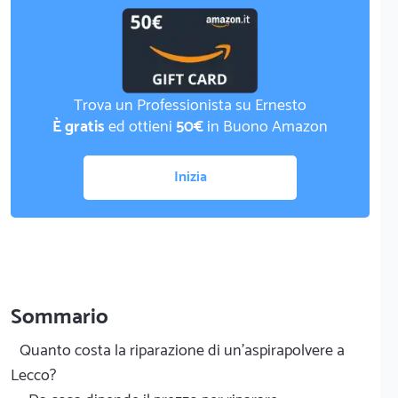
Trova un Professionista su Ernesto
È gratis
ed ottieni
50€
in Buono Amazon
Inizia
Sommario
Quanto costa la riparazione di un'aspirapolvere a
Lecco?