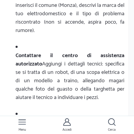
inserisci il comune (Monza), descrivi la marca del
tuo elettrodomestico e il tipo di problema
riscontrato (non si accende, aspira poco, fa
rumore).
Contattare il centro di assistenza
autorizzato
Aggiungi i dettagli tecnici: specifica
se si tratta di un robot, di una scopa elettrica o
di un modello a traino, allegando magari
qualche foto del guasto o della targhetta per
aiutare il tecnico a individuare i pezzi.
Fornire ulteriori dettagli
Ricevi le risposte: i
riparatori qualificati attivi a Monza e provincia
Menu
Accedi
Cerca