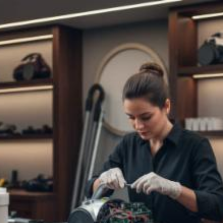
Quanto costa riparare
aspirapolvere a
Monza? Prezzi e
tariffe 2026
Il costo medio per riparare aspirapolvere va da
20€ a 150€
Vuoi sapere il prezzo preciso per riparare aspirapolvere? Ottieni
preventivi gratuiti.