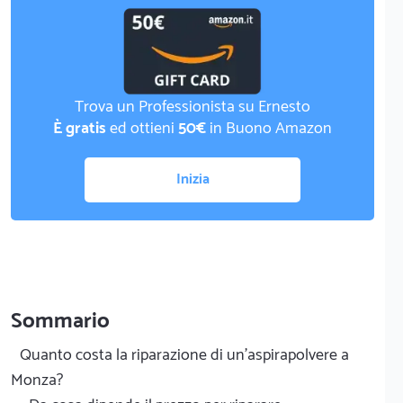
Trova un Professionista su Ernesto
È gratis
ed ottieni
50€
in Buono Amazon
Inizia
Sommario
Quanto costa la riparazione di un'aspirapolvere a
Monza?