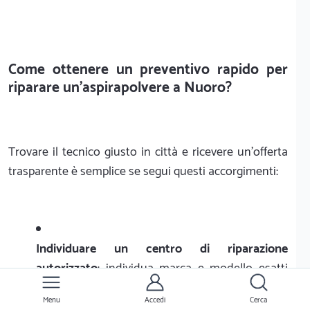
Come ottenere un preventivo rapido per
riparare un'aspirapolvere a Nuoro?
Trovare il tecnico giusto in città e ricevere un'offerta
trasparente è semplice se segui questi accorgimenti:
Individuare un centro di riparazione
autorizzato
: individua marca e modello esatti
del tuo aspirapolvere. Controlla l'etichetta sul
Menu
Accedi
Cerca
fondo dell'apparecchio per fornire dettagli