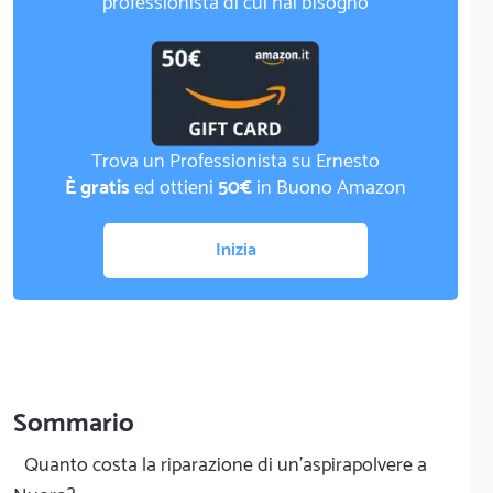
professionista di cui hai bisogno
Trova un Professionista su Ernesto
È gratis
ed ottieni
50€
in Buono Amazon
Inizia
Sommario
Quanto costa la riparazione di un'aspirapolvere a