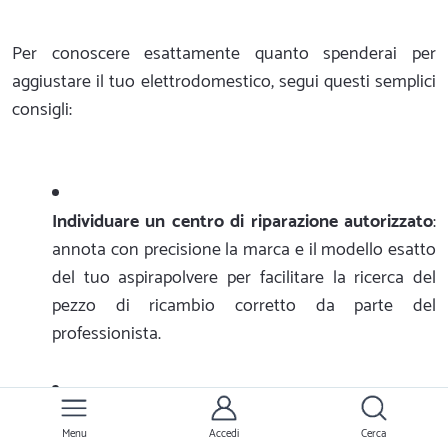
Per conoscere esattamente quanto spenderai per
aggiustare il tuo elettrodomestico, segui questi semplici
consigli:
Individuare un centro di riparazione autorizzato
:
annota con precisione la marca e il modello esatto
del tuo aspirapolvere per facilitare la ricerca del
pezzo di ricambio corretto da parte del
professionista.
Contattare il centro di assistenza autorizzato
:
Menu
Accedi
Cerca
invia una richiesta tramite Ernesto.it descrivendo in