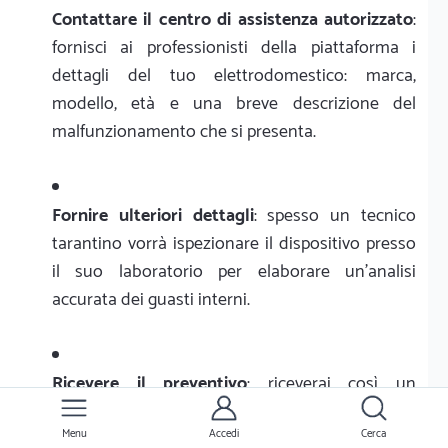
Contattare il centro di assistenza autorizzato
:
fornisci ai professionisti della piattaforma i
dettagli del tuo elettrodomestico: marca,
modello, età e una breve descrizione del
malfunzionamento che si presenta.
Fornire ulteriori dettagli
: spesso un tecnico
tarantino vorrà ispezionare il dispositivo presso
il suo laboratorio per elaborare un'analisi
accurata dei guasti interni.
Ricevere il preventivo
: riceverai così un
preventivo dettagliato che includerà
manodopera e pezzi di ricambio, restando
Menu
Accedi
Cerca