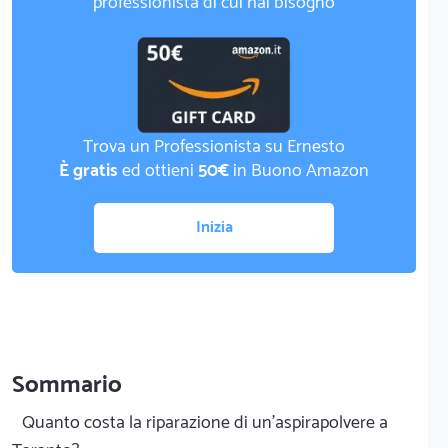
professionista di cui hai bisogno
Trova un Professionista su Ernesto
È gratis
ed ottieni
50€
in Buono Amazon
Inizia
Sommario
Quanto costa la riparazione di un'aspirapolvere a