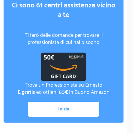
Ci sono 61 centri assistenza vicino
a te
Ti farò delle domande per trovare il
professionista di cui hai bisogno
Trova un Professionista su Ernesto
È gratis
ed ottieni
50€
in Buono Amazon
Inizia