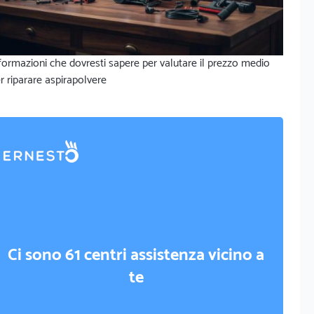
formazioni che dovresti sapere per valutare il prezzo medio
r riparare aspirapolvere
Ci sono 61 centri assistenza vicino a
te