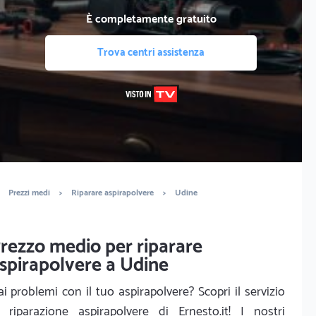
È completamente gratuito
Trova centri assistenza
Prezzi medi
>
Riparare aspirapolvere
>
Udine
rezzo medio per riparare
spirapolvere a Udine
i problemi con il tuo aspirapolvere? Scopri il servizio
i riparazione aspirapolvere di Ernesto.it! I nostri