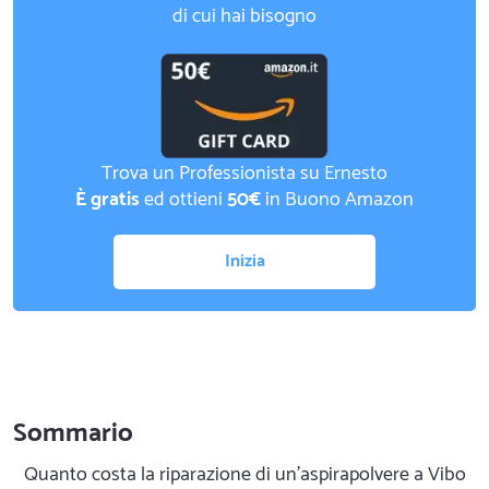
di cui hai bisogno
Trova un Professionista su Ernesto
È gratis
ed ottieni
50€
in Buono Amazon
Inizia
Sommario
Quanto costa la riparazione di un'aspirapolvere a Vibo