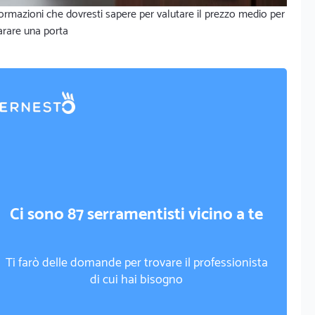
ormazioni che dovresti sapere per valutare il prezzo medio per
arare una porta
Ci sono 87 serramentisti vicino a te
Ti farò delle domande per trovare il professionista
di cui hai bisogno