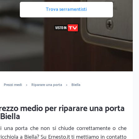
Trova serramentisti
Prezzi medi
>
Riparare una porta
>
Biella
rezzo medio per riparare una porta
 Biella
i una porta che non si chiude correttamente o che
ricchiola a Biella? Su Ernesto.it ti mettiamo in contatto