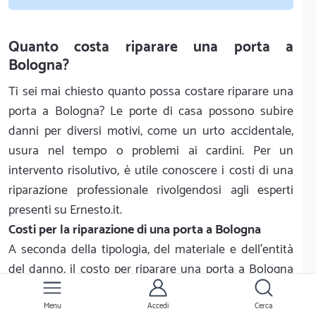
Quanto costa riparare una porta a
Bologna?
Ti sei mai chiesto quanto possa costare riparare una
porta a Bologna? Le porte di casa possono subire
danni per diversi motivi, come un urto accidentale,
usura nel tempo o problemi ai cardini. Per un
intervento risolutivo, è utile conoscere i costi di una
riparazione professionale rivolgendosi agli esperti
presenti su Ernesto.it.
Costi per la riparazione di una porta a Bologna
A seconda della tipologia, del materiale e dell'entità
del danno, il costo per riparare una porta a Bologna
varia generalmente da 40 € a 180 €. I principali fattori
che influenzano il prezzo dell'intervento includono:
Menu
Accedi
Cerca