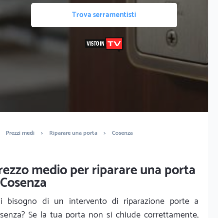
Trova serramentisti
Prezzi medi
>
Riparare una porta
>
Cosenza
rezzo medio per riparare una porta
 Cosenza
i bisogno di un intervento di riparazione porte a
senza? Se la tua porta non si chiude correttamente,