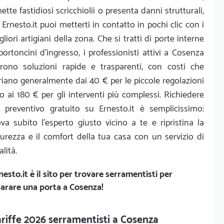
ette fastidiosi scricchiolii o presenta danni strutturali,
 Ernesto.it puoi metterti in contatto in pochi clic con i
gliori artigiani della zona. Che si tratti di porte interne
portoncini d'ingresso, i professionisti attivi a Cosenza
frono soluzioni rapide e trasparenti, con costi che
riano generalmente dai 40 € per le piccole regolazioni
no ai 180 € per gli interventi più complessi. Richiedere
 preventivo gratuito su Ernesto.it è semplicissimo:
ova subito l'esperto giusto vicino a te e ripristina la
curezza e il comfort della tua casa con un servizio di
alità.
nesto.it
è il sito per trovare serramentisti per
parare una porta a Cosenza!
riffe 2026 serramentisti a Cosenza