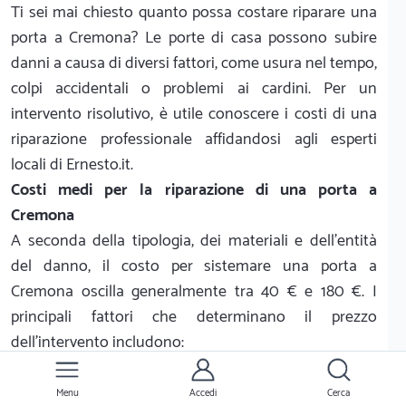
Ti sei mai chiesto quanto possa costare riparare una
porta a Cremona? Le porte di casa possono subire
danni a causa di diversi fattori, come usura nel tempo,
colpi accidentali o problemi ai cardini. Per un
intervento risolutivo, è utile conoscere i costi di una
riparazione professionale affidandosi agli esperti
locali di Ernesto.it.
Costi medi per la riparazione di una porta a
Cremona
A seconda della tipologia, dei materiali e dell'entità
del danno, il costo per sistemare una porta a
Cremona oscilla generalmente tra 40 € e 180 €. I
principali fattori che determinano il prezzo
dell'intervento includono:
Materiale e modello: se si tratta di una porta in
legno, in alluminio, blindata o in vetro.
Menu
Accedi
Cerca