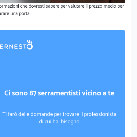
ormazioni che dovresti sapere per valutare il prezzo medio per
arare una porta
Ci sono 87 serramentisti vicino a te
Ti farò delle domande per trovare il professionista
di cui hai bisogno