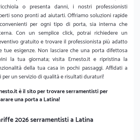
ricchiola o presenta danni, i nostri professionisti
perti sono pronti ad aiutarti. Offriamo soluzioni rapide
convenienti per ogni tipo di porta, sia interna che
terna. Con un semplice click, potrai richiedere un
eventivo gratuito e trovare il professionista più adatto
le tue esigenze. Non lasciare che una porta difettosa
vini la tua giornata; visita Ernesto.it e ripristina la
nzionalità della tua casa in pochi passaggi. Affidati a
i per un servizio di qualità e risultati duraturi!
nesto.it
è il sito per trovare serramentisti per
parare una porta a Latina!
riffe 2026 serramentisti a Latina