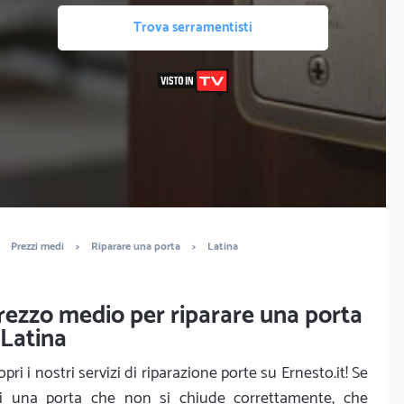
Trova serramentisti
Prezzi medi
>
Riparare una porta
>
Latina
rezzo medio per riparare una porta
 Latina
opri i nostri servizi di riparazione porte su Ernesto.it! Se
i una porta che non si chiude correttamente, che